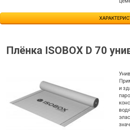
цеме
ХАРАКТЕРИС
Плёнка ISOBOX D 70 уни
Уни
Прим
и зд
паро
конс
водя
элас
знач