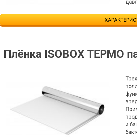
давл
ХАРАКТЕРИС
Плёнка ISOBOX ТЕРМО п
Трех
поли
функ
вред
Прим
про
и ба
бакт