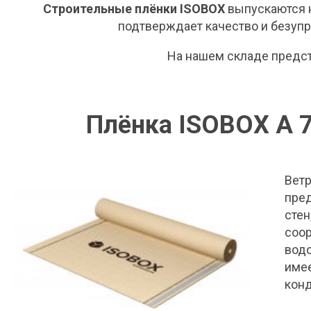
Строительные плёнки ISOBOX
выпускаются н
подтверждает качество и безуп
На нашем складе предс
Плёнка ISOBOX А 
Ветр
пре
стен
соор
водо
имее
конд