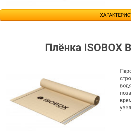
ХАРАКТЕРИС
Плёнка ISOBOX B
Пар
стро
водя
позв
вре
увел