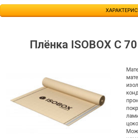
ХАРАКТЕРИС
Плёнка ISOBOX С 70
Мате
мате
изол
конд
прон
покр
лами
цоко
Мож